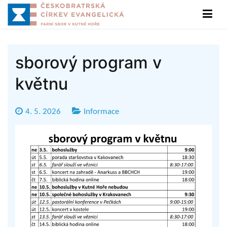
Přeskočit
na
Sbor ČCE v Kutné Hoře
Českobratrská církev evangelická
obsah
sborový program v
květnu
4. 5. 2026
Informace