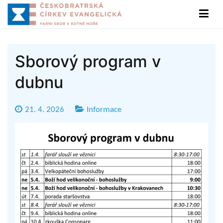
Přeskočit
na
Sbor ČCE v Kutné Hoře
Českobratrská církev evangelická
obsah
Sborový program v
dubnu
21. 4. 2026
Informace