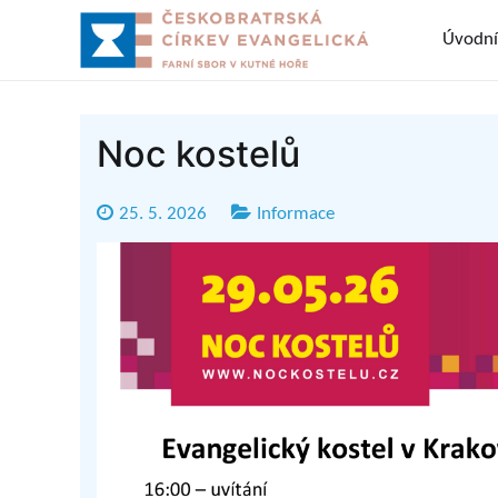
Přeskočit
Úvodní
na
Sbor ČCE v 
Českobratrská cí
obsah
Noc kostelů
25. 5. 2026
Informace