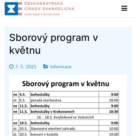
Přeskočit
na
Sbor ČCE v Kutné Hoře
Českobratrská církev evangelická
obsah
Sborový program v
květnu
7. 5. 2025
Informace