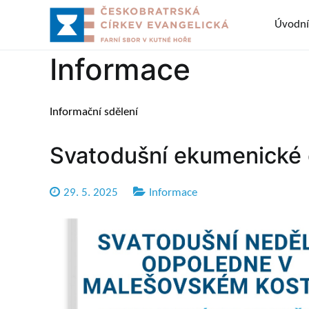
Přeskočit
Úvodní
na
Sbor ČCE v 
Českobratrská cí
obsah
Informace
Informační sdělení
Svatodušní ekumenické
29. 5. 2025
Informace