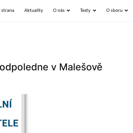
 strana
Aktuality
O nás
Texty
O sboru
Kutné Hoře
rkev evangelická
 odpoledne v Malešově