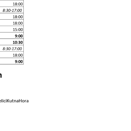
geliciKutnaHora